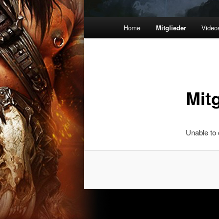
Hauptmenü
Home
Mitglieder
Video
Zum
Inhalt
wechseln
Mitg
Unable to 