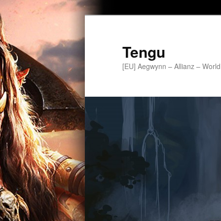
Tengu
[EU] Aegwynn – Allianz – World