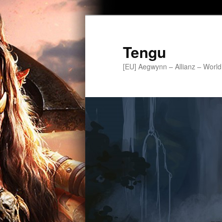
Tengu
[EU] Aegwynn – Allianz – World