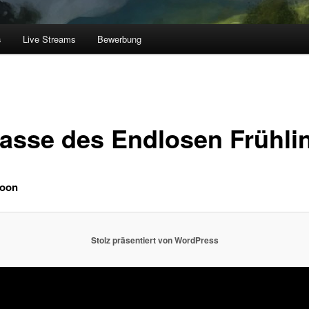
s
Live Streams
Bewerbung
rasse des Endlosen Frühli
soon
Stolz präsentiert von WordPress