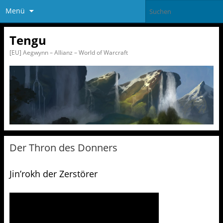
Menü
Tengu
[EU] Aegwynn – Allianz – World of Warcraft
Der Thron des Donners
Jin’rokh der Zerstörer