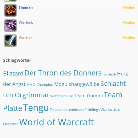
Shaman
Medium
Warlock
Medium
Warrior
Medium
Schlagwörter
Der Thron des Donners
Blizzard
Herz
heroisch
Schlacht
der Angst
Mogu'shangewölbe
MMO-Champion
Team
um Orgrimmar
Team Gummi
Sommerpause
Tengu
Platte
Warlords of
Terasse des endlosen Frühlings
World of Warcraft
Draenor