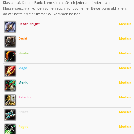
Klasse auf. Dieser Punkt kann sich natürlich jederzeit ändern, aber
Klassenbeschränkungen sollten euch nicht von einer Bewerbung abhalten,
da wir nette Spieler immer willkommen heißen.
Death Knight
Medium
Druid
Medium
Hunter
Medium
Mage
Medium
Monk
Medium
Paladin
Medium
Priest
Medium
Rogue
Medium