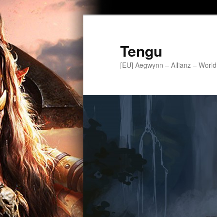
Tengu
[EU] Aegwynn – Allianz – World