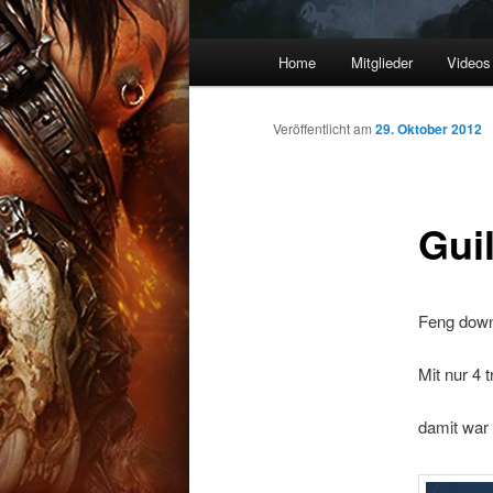
Hauptmenü
Home
Mitglieder
Videos
Zum
Inhalt
Veröffentlicht am
29. Oktober 2012
wechseln
Gui
Feng down
Mit nur 4 
damit war 