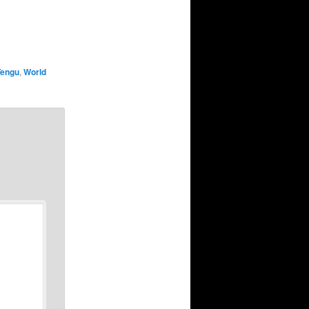
Tengu
,
World