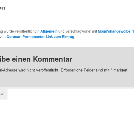
IT:
lick,
um
uf
Facebook
ag wurde veröffentlicht in
Allgemein
und verschlagwortet mit
Mogu'shangewölbe
,
zu
eilen
von
Corunar
.
Permanenter Link zum Eintrag
.
Wird
n
neuem
enster
t)
eöffnet)
ibe einen Kommentar
l-Adresse wird nicht veröffentlicht.
Erforderliche Felder sind mit
*
markiert
ar