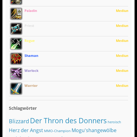
Paladin
Medium
Priest
Medium
Rogue
Medium
Shaman
Medium
Warlock
Medium
Warrior
Medium
Schlagwörter
Der Thron des Donners
Blizzard
heroisch
Herz der Angst
Mogu'shangewölbe
MMO-Champion