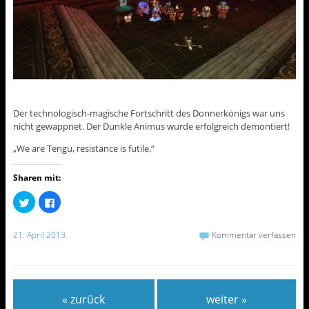
Der technologisch-magische Fortschritt des Donnerkönigs war uns
nicht gewappnet. Der Dunkle Animus wurde erfolgreich demontiert!
„We are Tengu, resistance is futile.“
Sharen mit:
K
K
l
l
i
i
c
c
k
k
21. April 2013
Kommentar verfassen
,
,
u
u
m
m
ü
a
b
u
e
f
r
F
« zurück
weiter »
T
a
w
c