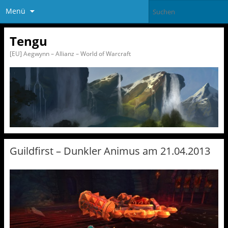
Menü
Tengu
[EU] Aegwynn – Allianz – World of Warcraft
Guildfirst – Dunkler Animus am 21.04.2013