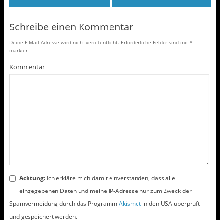
i
e
t
b
t
o
e
o
Schreibe einen Kommentar
r
k
z
z
u
u
Deine E-Mail-Adresse wird nicht veröffentlicht.
Erforderliche Felder sind mit
*
t
t
markiert
e
e
i
i
l
l
Kommentar
e
e
n
n
(
(
W
W
i
i
r
r
d
d
i
i
n
n
n
n
e
e
u
u
e
e
m
m
F
F
e
e
n
n
s
s
t
t
Achtung:
Ich erkläre mich damit einverstanden, dass alle
e
e
r
r
eingegebenen Daten und meine IP-Adresse nur zum Zweck der
g
g
e
e
Spamvermeidung durch das Programm
Akismet
in den USA überprüft
ö
ö
f
f
und gespeichert werden.
f
f