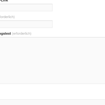
-Link
forderlich)
gstext
(erforderlich)