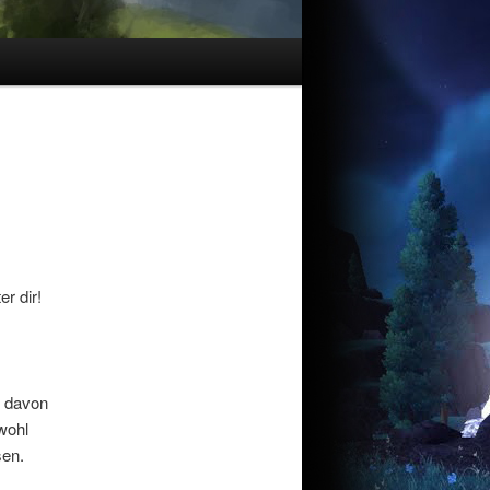
r dir!
h davon
wohl
sen.