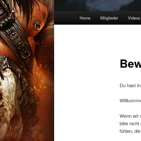
Hauptmenü
Home
Mitglieder
Videos
Zum
Inhalt
wechseln
Bew
Du hast In
Willkomme
Wenn wir 
bitte nich
fühlen, di