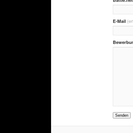
Battle.net
E-Mail
(er
Bewerbun
Senden