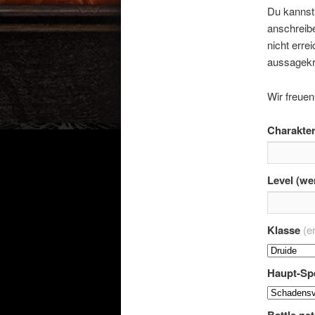
Du kannst 
anschreibe
nicht erre
aussagekr
Wir freuen
Charakte
Level (we
Klasse
(e
Haupt-Spe