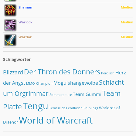
Shaman
Medium
Warlock
Medium
Warrior
Medium
Schlagwörter
Der Thron des Donners
Blizzard
Herz
heroisch
Schlacht
der Angst
Mogu'shangewölbe
MMO-Champion
Team
um Orgrimmar
Team Gummi
Sommerpause
Tengu
Platte
Warlords of
Terasse des endlosen Frühlings
World of Warcraft
Draenor