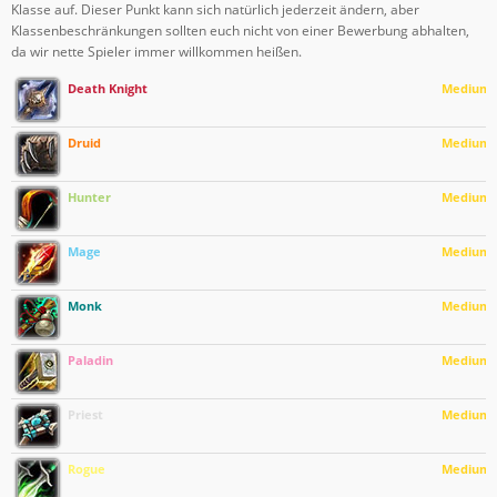
Klasse auf. Dieser Punkt kann sich natürlich jederzeit ändern, aber
Klassenbeschränkungen sollten euch nicht von einer Bewerbung abhalten,
da wir nette Spieler immer willkommen heißen.
Death Knight
Medium
Druid
Medium
Hunter
Medium
Mage
Medium
Monk
Medium
Paladin
Medium
Priest
Medium
Rogue
Medium