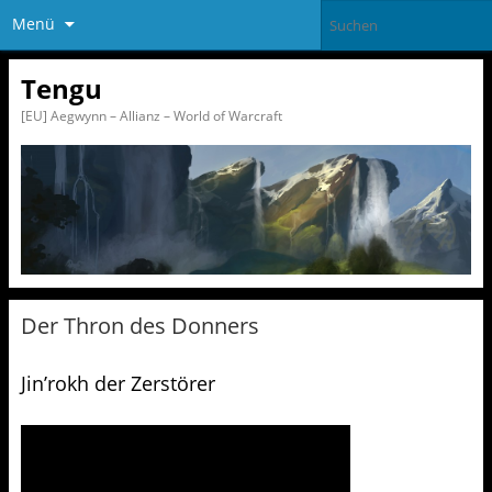
Menü
Tengu
[EU] Aegwynn – Allianz – World of Warcraft
Der Thron des Donners
Jin’rokh der Zerstörer