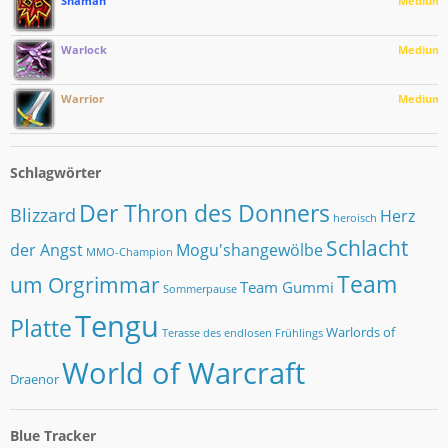
Shaman
Medium
Warlock
Medium
Warrior
Medium
Schlagwörter
Der Thron des Donners
Blizzard
Herz
heroisch
Schlacht
der Angst
Mogu'shangewölbe
MMO-Champion
Team
um Orgrimmar
Team Gummi
Sommerpause
Tengu
Platte
Warlords of
Terasse des endlosen Frühlings
World of Warcraft
Draenor
Blue Tracker