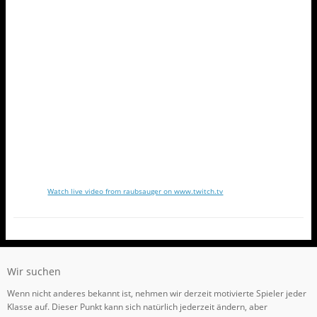
Watch live video from raubsauger on www.twitch.tv
Wir suchen
Wenn nicht anderes bekannt ist, nehmen wir derzeit motivierte Spieler jeder
Klasse auf. Dieser Punkt kann sich natürlich jederzeit ändern, aber