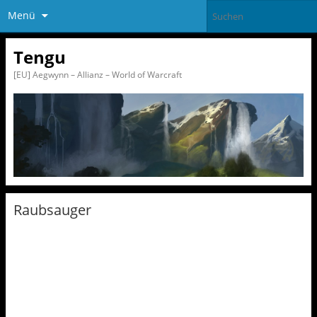
Menü
Tengu
[EU] Aegwynn – Allianz – World of Warcraft
Raubsauger