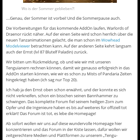
Wo is der Sommer geblieben?!
….Genau, der Sommer ist vorbei! Und die Sommerpause auch.
Die Vorbereitungen für das kommende AddOn laufen, Warlords of
Draenor rückt näher. Auf der einen Seite wird schon herrlich über die
neuen Tanzanimationen gelacht, die man schon im
Wowhead
Modelviewer
betrachten kann. Auf der anderen Seite kehrt langsam
auch der Ernst (lvl 87 Blutelf Paladin) zurück.
Wir bitten um Rückmeldung, ob und wie wir mit unseren
Tenguianern rechnen können, damit wir genauso erfolgreich in das
AddOn starten können, wie wir es schon zu Mists of Pandaria Zeiten
hingekriegt haben (ich sag nur Top 20).
Ich hab ja den Ernst oben schon erwähnt, und der konnte es sich
nicht verkneifen, schon ein bisschen seinen Bannhammer zu
schwingen. Das komplette Forum fiel seinem heiligen Zorn zum
Opfer und die Ingenieure haben es bis auf weiteres für offiziell tot
erklärt! Das Forum ist tot, es lebe die Homepage!
Ab sofort wollen wir uns auf diese wundervolle Homepage hier
konzentrieren und das Forum in der Kiste lassen, dafür wollen wir
zeitgerechtere Medien und Plattformen zu unserem „Tengu-