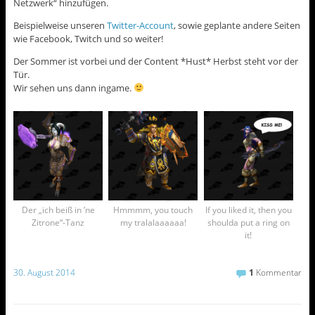
Netzwerk“ hinzufügen.
Beispielweise unseren
Twitter-Account
, sowie geplante andere Seiten
wie Facebook, Twitch und so weiter!
Der Sommer ist vorbei und der Content *Hust* Herbst steht vor der
Tür.
Wir sehen uns dann ingame.
Der „ich beiß in ’ne
Hmmmm, you touch
If you liked it, then you
Zitrone“-Tanz
my tralalaaaaaa!
shoulda put a ring on
it!
30. August 2014
1
Kommentar