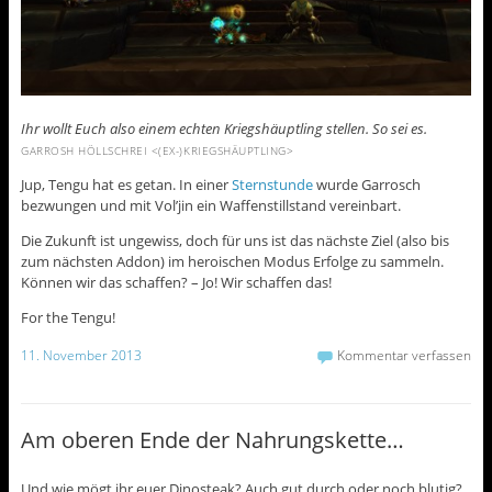
Ihr wollt Euch also einem echten Kriegshäuptling stellen. So sei es.
GARROSH HÖLLSCHREI <(EX-)KRIEGSHÄUPTLING>
Jup, Tengu hat es getan. In einer
Sternstunde
wurde Garrosch
bezwungen und mit Vol’jin ein Waffenstillstand vereinbart.
Die Zukunft ist ungewiss, doch für uns ist das nächste Ziel (also bis
zum nächsten Addon) im heroischen Modus Erfolge zu sammeln.
Können wir das schaffen? – Jo! Wir schaffen das!
For the Tengu!
11. November 2013
Kommentar verfassen
Am oberen Ende der Nahrungskette…
Und wie mögt ihr euer Dinosteak? Auch gut durch oder noch blutig?