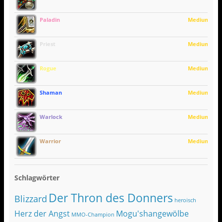
Paladin
Medium
Priest
Medium
Rogue
Medium
Shaman
Medium
Warlock
Medium
Warrior
Medium
Schlagwörter
Der Thron des Donners
Blizzard
heroisch
Herz der Angst
Mogu'shangewölbe
MMO-Champion