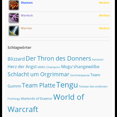
Shaman
Medium
Warlock
Medium
Warrior
Medium
Schlagwörter
Der Thron des Donners
Blizzard
heroisch
Herz der Angst
Mogu'shangewölbe
MMO-Champion
Schlacht um Orgrimmar
Team
Sommerpause
Tengu
Team Platte
Gummi
Terasse des endlosen
World of
Warlords of Draenor
Frühlings
Warcraft