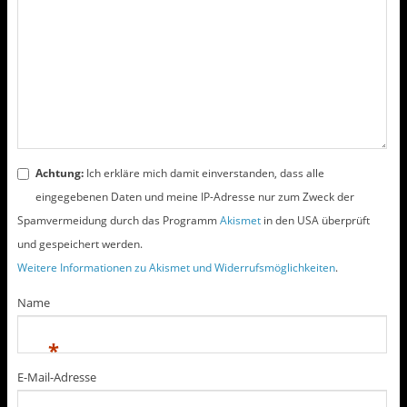
W
W
i
i
r
r
d
d
i
i
n
n
n
n
e
e
u
u
e
e
m
m
F
F
e
e
n
n
s
s
t
t
Achtung:
Ich erkläre mich damit einverstanden, dass alle
e
e
r
r
eingegebenen Daten und meine IP-Adresse nur zum Zweck der
g
g
e
e
Spamvermeidung durch das Programm
Akismet
in den USA überprüft
ö
ö
f
f
und gespeichert werden.
f
f
n
n
e
e
Weitere Informationen zu Akismet und Widerrufsmöglichkeiten
.
t
t
)
)
Name
*
E-Mail-Adresse