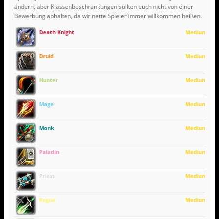
ändern, aber Klassenbeschränkungen sollten euch nicht von einer
Bewerbung abhalten, da wir nette Spieler immer willkommen heißen.
Death Knight
Medium
Druid
Medium
Hunter
Medium
Mage
Medium
Monk
Medium
Paladin
Medium
Priest
Medium
Rogue
Medium