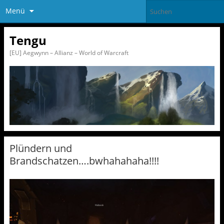
Menü
Tengu
[EU] Aegwynn – Allianz – World of Warcraft
Plündern und
Brandschatzen….bwhahahaha!!!!