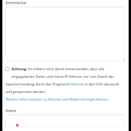
l
l
Kommentar
e
e
n
n
(
(
W
W
i
i
r
r
d
d
i
i
n
n
n
n
e
e
u
u
e
e
m
m
F
F
e
e
n
n
s
s
t
t
Achtung:
Ich erkläre mich damit einverstanden, dass alle
e
e
r
r
eingegebenen Daten und meine IP-Adresse nur zum Zweck der
g
g
e
e
Spamvermeidung durch das Programm
Akismet
in den USA überprüft
ö
ö
f
f
und gespeichert werden.
f
f
n
n
e
e
Weitere Informationen zu Akismet und Widerrufsmöglichkeiten
.
t
t
)
)
Name
*