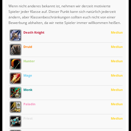
Wenn nicht anderes bekannt ist, nehmen wir derzeit motivierte
Spieler jeder Klasse auf. Dieser Punkt kann sich natürlich jederzeit
ändern, aber Klassenbeschränkungen sollten euch nicht von einer
Bewerbung abhalten, da wir nette Spieler immer willkommen heißen.
Death Knight
Medium
Druid
Medium
Hunter
Medium
Mage
Medium
Monk
Medium
Paladin
Medium
Priest
Medium