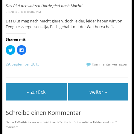
Das Blut der wahren Horde giert nach Macht!
ERDBRECHER HAROMM
Das Blut mag nach Macht gieren, doch leider, leider haben wir von
Tengu es vergossen…tja, Pech gehabt mit der Weltherrschaft.
Sharen mit:
K
K
l
l
i
i
c
c
k
k
29. September 2013
Kommentar verfassen
,
,
u
u
m
m
ü
a
b
u
e
f
r
F
« zurück
weiter »
T
a
w
c
i
e
t
b
t
o
e
o
Schreibe einen Kommentar
r
k
z
z
u
u
Deine E-Mail-Adresse wird nicht veröffentlicht.
Erforderliche Felder sind mit
*
t
t
markiert
e
e
i
i