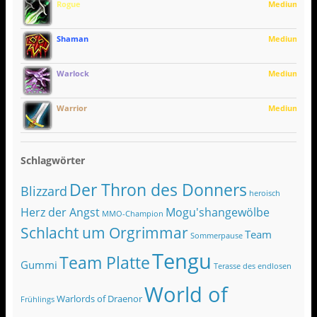
Rogue
Medium
Shaman
Medium
Warlock
Medium
Warrior
Medium
Schlagwörter
Der Thron des Donners
Blizzard
heroisch
Herz der Angst
Mogu'shangewölbe
MMO-Champion
Schlacht um Orgrimmar
Team
Sommerpause
Tengu
Team Platte
Gummi
Terasse des endlosen
World of
Warlords of Draenor
Frühlings