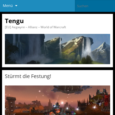
Menü
Tengu
[EU] Aegwynn – Allianz – World of Warcraft
Stürmt die Festung!