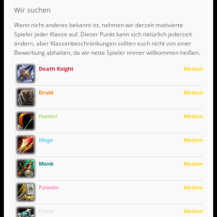
Wir suchen
Wenn nicht anderes bekannt ist, nehmen wir derzeit motivierte
Spieler jeder Klasse auf. Dieser Punkt kann sich natürlich jederzeit
ändern, aber Klassenbeschränkungen sollten euch nicht von einer
Bewerbung abhalten, da wir nette Spieler immer willkommen heißen.
Death Knight
Medium
Druid
Medium
Hunter
Medium
Mage
Medium
Monk
Medium
Paladin
Medium
Priest
Medium