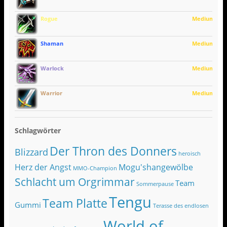
Rogue
Medium
Shaman
Medium
Warlock
Medium
Warrior
Medium
Schlagwörter
Der Thron des Donners
Blizzard
heroisch
Herz der Angst
Mogu'shangewölbe
MMO-Champion
Schlacht um Orgrimmar
Team
Sommerpause
Tengu
Team Platte
Gummi
Terasse des endlosen
World of