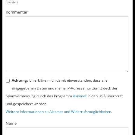
markiert
e
e
i
i
l
l
Kommentar
e
e
n
n
(
(
W
W
i
i
r
r
d
d
i
i
n
n
n
n
e
e
u
u
e
e
m
m
F
F
e
e
n
n
s
s
t
t
Achtung:
Ich erkläre mich damit einverstanden, dass alle
e
e
r
r
eingegebenen Daten und meine IP-Adresse nur zum Zweck der
g
g
e
e
Spamvermeidung durch das Programm
Akismet
in den USA überprüft
ö
ö
f
f
und gespeichert werden.
f
f
n
n
e
e
Weitere Informationen zu Akismet und Widerrufsmöglichkeiten
.
t
t
)
)
Name